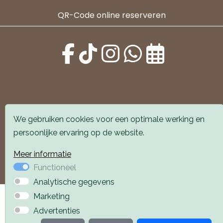
QR-Code online reserveren
Alle locaties zijn goed bereikbaar met auto en
We gebruiken cookies voor een optimale werking en
openbaar vervoer. Er is parkeergelegenheid voor de
persoonlijke ervaring op de website.
deur.
Meer informatie
Boek een afspraak
Boek een afspraak
Functioneel
Analytische gegevens
Privacyverklaring
Webdesign PlazaXL
Marketing
Advertenties