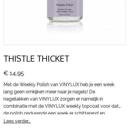
THISTLE THICKET
€ 14,95
Met de Weekly Polish van VINYLUX heb je een week
lang geen omkijken meer naar je nagels! De
nagellakken van VINYLUX zorgen er namelijk in
combinatie met de VINYLUX weekly topcoat voor dat
de polish gedurende een week er schitterend en
glanzend uit blijft zien en alsmaar sterker wordt.
Lees verder...