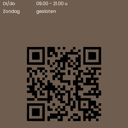
Di/do
09.00 - 21.00 u
Zondag
gesloten