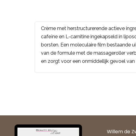
Crème met herstructurerende actieve ingr
cafeïne en L-carnitine ingekapseld in lipo
borsten. Een moleculaire film bestaande ui
van de formule met de massageroller verbe
en zorgt voor een onmiddellijk gevoel van f
Willem de Z