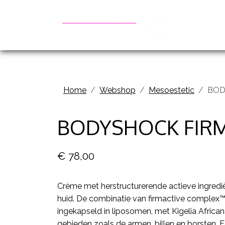
Be
Home
Webshop
Mesoestetic
BOD
BODYSHOCK FIRM'
€ 78,00
Crème met herstructurerende actieve ingredië
huid. De combinatie van firmactive complex™
ingekapseld in liposomen, met Kigelia African
gebieden zoals de armen, billen en borsten. E