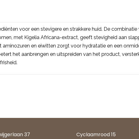
ediënten voor een stevigere en strakkere huid. De combinati
somen, met Kigelia Africana-extract, geeft stevigheid aan sla
t aminozuren en eiwitten zorgt voor hydratatie en een onmidd
tert het aanbrengen en uitspreiden van het product, versterk
risheid.
wijgerlaan 37
Cyclaamrood 15