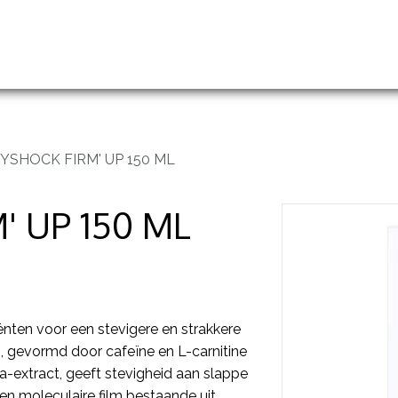
handelingen
Prijslijst
Groothandel en opleidingen
YSHOCK FIRM' UP 150 ML
 UP 150 ML
nten voor een stevigere en strakkere
, gevormd door cafeïne en L-carnitine
a-extract, geeft stevigheid aan slappe
en moleculaire film bestaande uit