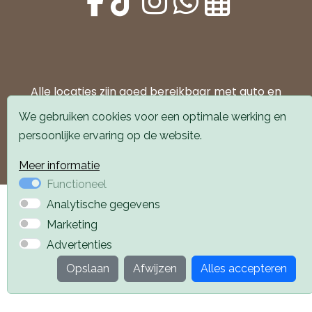
Alle locaties zijn goed bereikbaar met auto en
openbaar vervoer. Er is parkeergelegenheid voor de
We gebruiken cookies voor een optimale werking en
deur.
persoonlijke ervaring op de website.
Boek een afspraak
Boek een afspraak
Meer informatie
Functioneel
Privacyverklaring
Webdesign PlazaXL
Analytische gegevens
Marketing
Advertenties
Opslaan
Afwijzen
Alles accepteren