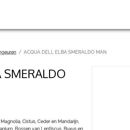
handelingen
Prijslijst
Groothandel en opleidingen
ngeuren
ACQUA DELL ELBA SMERALDO MAN
A SMERALDO
Magnolia, Cistus, Ceder en Mandarijn,
anium, Bossen van Lentiscus, Buxus en