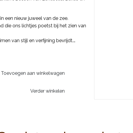
n een nieuw juweel van de zee.
 die ons lichtjes poetst bij het zien van
en van stijl en verfijning bevrijdt.
Magnolia, Cistus, Ceder en Mandarijn,
anium, Bossen van Lentiscus, Buxus en
Toevoegen aan winkelwagen
Verder winkelen