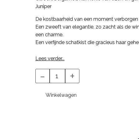
Juniper
De kostbaarheid van een moment verborgen i
Een zweeft van elegantie, zo zacht als de wind
een charme.
Een verfijnde schatkist die gracieus haar geheim
Een geur gecreëerd met tonen van: Gardenia, 
Lees verder...
Citroen, bergamot, harmonie van ozon en ger
-
+
Juniper
Winkelwagen