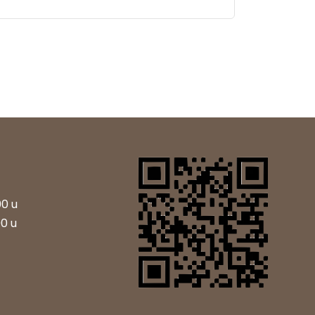
00 u
00 u