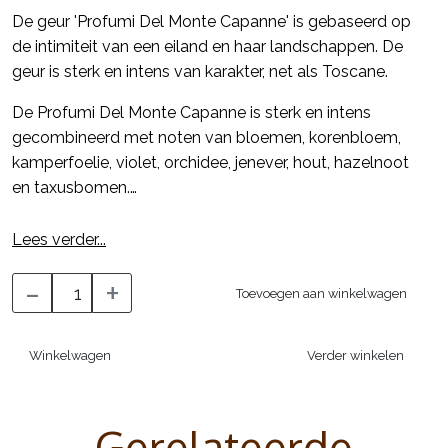
De geur 'Profumi Del Monte Capanne' is gebaseerd op
de intimiteit van een eiland en haar landschappen. De
geur is sterk en intens van karakter, net als Toscane.
De Profumi Del Monte Capanne is sterk en intens
gecombineerd met noten van bloemen, korenbloem,
kamperfoelie, violet, orchidee, jenever, hout, hazelnoot
en taxusbomen.
LET OP DE 2500ML HEEFT EEN LANGERE
Lees verder...
LEVERTIJD
-
+
Toevoegen aan winkelwagen
Winkelwagen
Verder winkelen
Gerelateerde