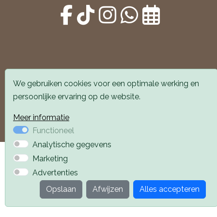
Alle locaties zijn goed bereikbaar met auto en
We gebruiken cookies voor een optimale werking en
openbaar vervoer. Er is parkeergelegenheid voor de
persoonlijke ervaring op de website.
deur.
Meer informatie
Boek een afspraak
Boek een afspraak
Functioneel
Analytische gegevens
Privacyverklaring
Webdesign PlazaXL
Marketing
Advertenties
Opslaan
Afwijzen
Alles accepteren