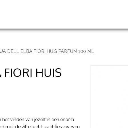
handelingen
Prijslijst
Groothandel en opleidingen
UA DELL ELBA FIORI HUIS PARFUM 100 ML
 FIORI HUIS
n het vinden van jezelf in een enorm
 met de zilte lucht, zachtjes zweven