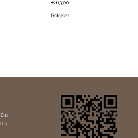
€ 63,00
Bekijken
00 u
00 u